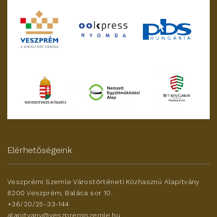
Elérhetőségeink
Veszprémi Szemle Várostörténeti Közhasznú Alapítvány
8200 Veszprém, Baláca sor 10.
+36/20/25-33-144
alapitvany@veszpremiszemle.hu