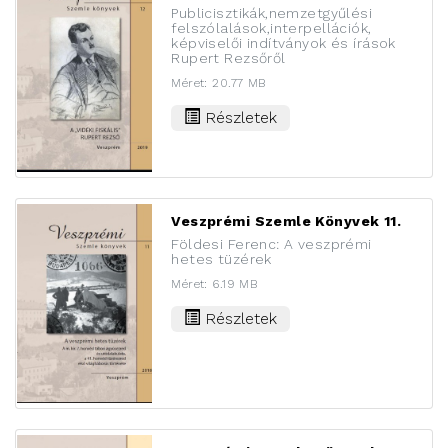
Publicisztikák,nemzetgyűlési
felszólalások,interpellációk,
képviselői indítványok és írások
Rupert Rezsőről
Méret: 20.77 MB
Részletek
Veszprémi Szemle Könyvek 11.
Földesi Ferenc: A veszprémi
hetes tüzérek
Méret: 6.19 MB
Részletek