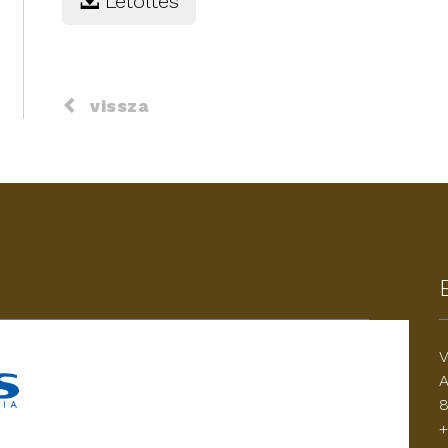
Letöltés
vissza
V
A
8
+