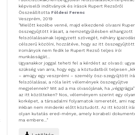
képviselői indítványok és írások Rupert Rezsőről
Összeállította
Földesi Ferenc
Veszprém, 2019
"Mielőtt kezébe venné, majd elkezdené olvasni Ruper
összegyűjtött írásait, a nemzetgyűlésben elhangzott
felszólalásainak lejegyzett szövegét, néhány igazodá
célszerű közölni, hozzátéve, hogy az itt összegyűjtött
irományok nem fedik le Rupert Rezső teljes írói
munkásságát...
Ugyanakkor joggal teheti fel a kérdést az olvasó: ugya
szükség van arra, hogy egy, a köztudatból teljesen „ki
– amúgy egy veszprémi – személy ösz-szegyűjtött írá
felszólalásai, a róla leírt vélemények összegyűjtve
megjelennek? Mit ad a ma olvasójának, ha „végigrágja
az itt közölteken? Nos, véleményem szerint egy olyan
korképet, a társadalmi folyamatok ismeretét, ami na
inkban nem mindenki előtt köztudott. Az itt közölt ír
olyan kutatás ered-ménye, amely korabeli dokumentum
ma embere..."
k