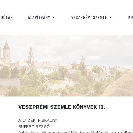
Kiadványok
ZDŐLAP
ALAPÍTVÁNY
VESZPRÉMI SZEMLE
KI
VESZPRÉMI SZEMLE KÖNYVEK 12.
A „VIDÉKI FISKÁLIS”
RUPERT REZSŐ
Publicisztikák,nemzetgyűlési felszólalások,interpellác