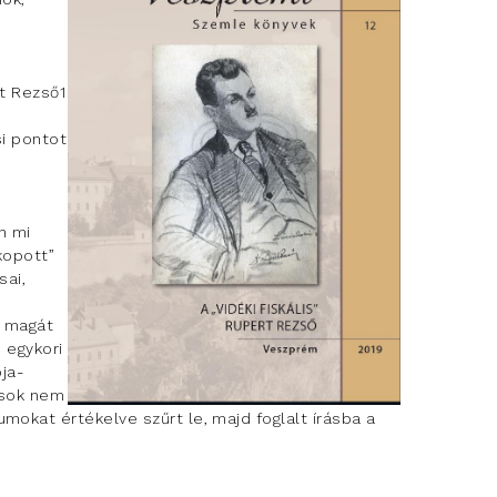
t Rezső1
si pontot
n mi
kopott”
sai,
” magát
 egykori
pja-
ások nem
okat értékelve szűrt le, majd foglalt írásba a