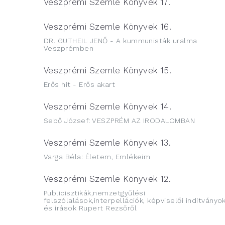
Veszprémi Szemle Könyvek 17.
Veszprémi Szemle Könyvek 16.
DR. GUTHEIL JENŐ - A kummunisták uralma
Veszprémben
Veszprémi Szemle Könyvek 15.
Erős hit - Erős akart
Veszprémi Szemle Könyvek 14.
Sebő József: VESZPRÉM AZ IRODALOMBAN
Veszprémi Szemle Könyvek 13.
Varga Béla: Életem, Emlékeim
Veszprémi Szemle Könyvek 12.
Publicisztikák,nemzetgyűlési
felszólalások,interpellációk, képviselői indítványo
és írások Rupert Rezsőről