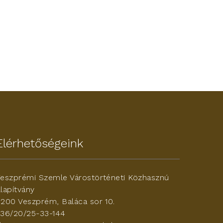
Elérhetőségeink
eszprémi Szemle Várostörténeti Közhasznú
lapítvány
200 Veszprém, Baláca sor 10.
36/20/25-33-144