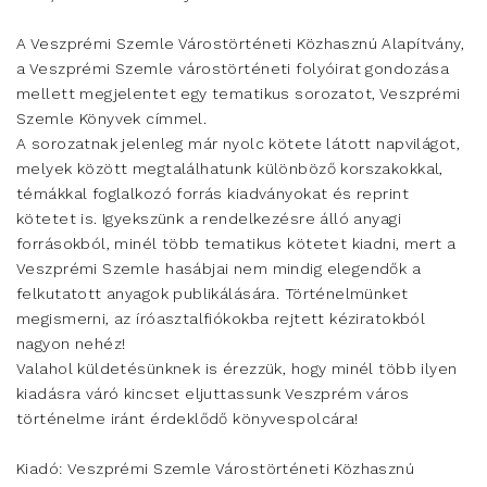
A Veszprémi Szemle Várostörténeti Közhasznú Alapítvány,
a Veszprémi Szemle várostörténeti folyóirat gondozása
mellett megjelentet egy tematikus sorozatot, Veszprémi
Szemle Könyvek címmel.
A sorozatnak jelenleg már nyolc kötete látott napvilágot,
melyek között megtalálhatunk különböző korszakokkal,
témákkal foglalkozó forrás kiadványokat és reprint
kötetet is. Igyekszünk a rendelkezésre álló anyagi
forrásokból, minél több tematikus kötetet kiadni, mert a
Veszprémi Szemle hasábjai nem mindig elegendők a
felkutatott anyagok publikálására. Történelmünket
megismerni, az íróasztalfiókokba rejtett kéziratokból
nagyon nehéz!
Valahol küldetésünknek is érezzük, hogy minél több ilyen
kiadásra váró kincset eljuttassunk Veszprém város
történelme iránt érdeklődő könyvespolcára!
Kiadó: Veszprémi Szemle Várostörténeti Közhasznú