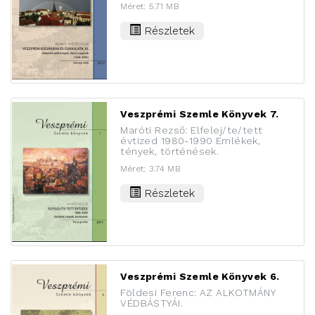
Méret: 5.71 MB
Részletek
Veszprémi Szemle Könyvek 7.
Maróti Rezső: Elfelej/te/tett
évtized 1980-1990 Emlékek,
tények, történések.
Méret: 3.74 MB
Részletek
Veszprémi Szemle Könyvek 6.
Földesi Ferenc: AZ ALKOTMÁNY
VÉDBÁSTYÁI.