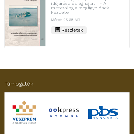
időjárása és éghajlat I. - A
meterológia megfigyelések
kezdete
Méret: 25.68 MB
Részletek
Támogatók