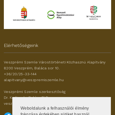
Elérhetőségeink
Veszprémi Szemle Várostörténeti Közhasznú Alapítvány
8200 Veszprém, Baláca sor 10.
+36/20/25-33-144
alapitvany@veszpremiszemle.hu
Veszprémi Szemle szerkesztőség
Dr. Karlinszky Balázs PhD
veszleszerk@gmail.com
Weboldalunk a felhasználói élmény
fokozása érdekében sütiket használ.