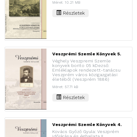
Méret: 10.21 MB
Részletek
Veszprémi Szemle Könyvek 5.
Véghely Veszpremi Szemle
konyvek borito 05 kDezső:
Emléklapok rendezett-tanácsu
Veszprém város közigazgatási
életéből (Veszprém 1886)
Méret: 57.71 kB
Részletek
Veszprémi Szemle Könyvek 4.
Kovács Győző Gyula: Veszprém
időjárása és éghajlata II.