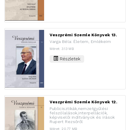
Veszprémi Szemle Könyvek 13.
Varga Béla: Életem, Emlékeim
Méret: 3.13 MB
Részletek
Veszprémi Szemle Könyvek 12.
Publicisztikák,nemzetgyűlési
felszólalások,interpellációk,
képviselői indítványok és írások
Rupert Rezsőről
Méret: 20.77 MB