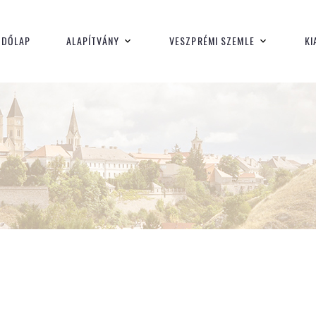
pcsolt kiadván
ZDŐLAP
ALAPÍTVÁNY
VESZPRÉMI SZEMLE
KI