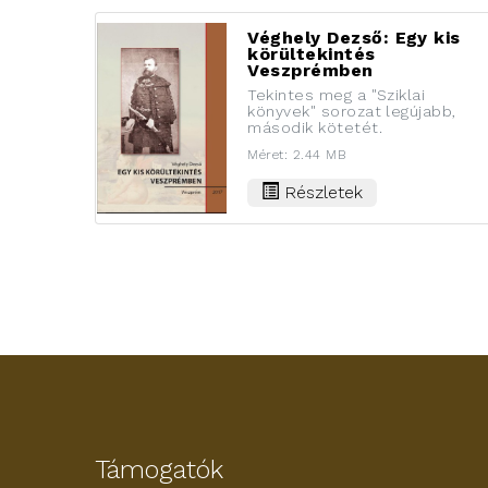
Véghely Dezső: Egy kis
körültekintés
Veszprémben
Tekintes meg a "Sziklai
könyvek" sorozat legújabb,
második kötetét.
Méret: 2.44 MB
Részletek
Támogatók