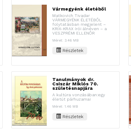
Vármegyénk életéből
Matkovich Tivadar
VÁRMEGYÉNK ÉLETÉBŐL
folytatásban megjelent –
KRIX-KRAX írói álnéven – a
VESZPRÉMI ELLENŐR
Méret: 3.46 MB
Részletek
Tanulmányok dr.
Csiszár Miklós 70.
születésnapjára
A kultúra vonzásában:egy
életút párhuzamai
Méret: 1.46 MB
Részletek