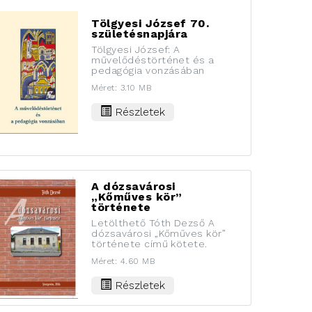
Tölgyesi József 70.
születésnapjára
Tölgyesi József: A
művelődéstörténet és a
pedagógia vonzásában
Méret: 3.10 MB
Részletek
A dózsavárosi
„Kőműves kör”
története
Letölthető Tóth Dezső A
dózsavárosi „Kőműves kör”
története című kötete.
Méret: 4.60 MB
Részletek