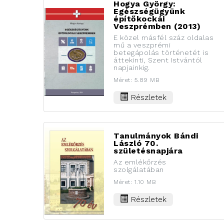
Hogya György:
Egészségügyünk
építőkockái
Veszprémben (2013)
E közel másfél száz oldalas
mű a veszprémi
betegápolás történetét is
áttekinti, Szent Istvántól
napjainkig.
Méret: 5.89 MB
Részletek
Tanulmányok Bándi
László 70.
születésnapjára
Az emlékőrzés
szolgálatában
Méret: 1.10 MB
Részletek