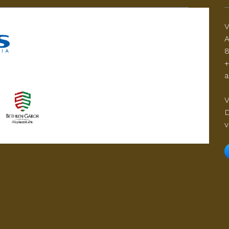
V
A
8
+
a
V
D
v