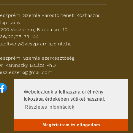
eszprémi Szemle Várostörténeti Közhasznú
lapítvány
200 Veszprém, Baláca sor 10.
36/20/25-33-144
lapitvany@veszpremiszemle.hu
eszprémi Szemle szerkesztőség
r. Karlinszky Balázs PhD
eszleszerk@gmail.com
Weboldalunk a felhasználói élmény
fokozása érdekében sütiket használ.
Részletes információk
Jogi nyilatkozat
Letölthető fájlok
Megértettem és elfogadom