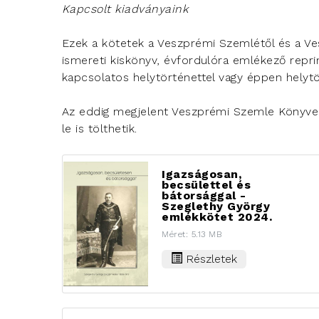
Kapcsolt kiadványaink
Ezek a kötetek a Veszprémi Szemlétől és a Ve
ismereti kiskönyv, évfordulóra emlékező repri
kapcsolatos helytörténettel vagy éppen helytö
Az eddig megjelent Veszprémi Szemle Könyvek
le is tölthetik.
Igazságosan,
becsülettel és
bátorsággal -
Szeglethy György
emlékkötet 2024.
Méret: 5.13 MB
Részletek