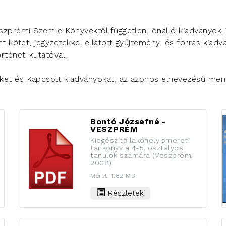
szprémi Szemle Könyvektől független, önálló kiadványok. 
nt kötet, jegyzetekkel ellátott gyűjtemény, és forrás kia
rténet-kutatóval.
et és Kapcsolt kiadványokat, az azonos elnevezésű menüp
Bontó Józsefné -
VESZPRÉM
Kiegészítő lakóhelyismereti
tankönyv a 4-5. osztályos
tanulók számára (Veszprém,
2008)
Méret: 1.82 MB
Részletek