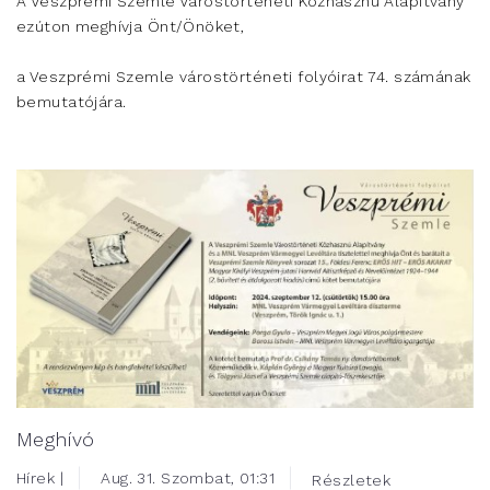
A Veszprémi Szemle Várostörténeti Közhasznú Alapítvány
ezúton meghívja Önt/Önöket,
a Veszprémi Szemle várostörténeti folyóirat 74. számának
bemutatójára.
Meghívó
Hírek |
Aug. 31. Szombat, 01:31
Részletek