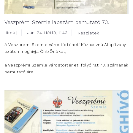
Veszprémi Szemle lapszám bemutató 73.
Hírek |
Jún. 24. Hétfő, 11:43
Részletek
A Veszprémi Szemle Várostörténeti Közhasznú Alapítvány
ezúton meghívja Önt/Önöket,
a Veszprémi Szemle várostörténeti folyóirat 73. számának
bemutatójára.