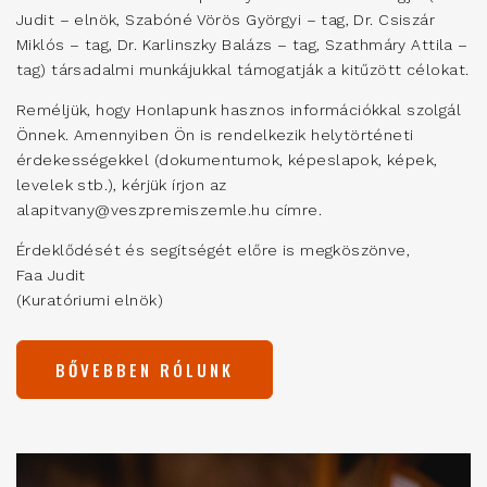
Judit – elnök, Szabóné Vörös Györgyi – tag, Dr. Csiszár
Miklós – tag, Dr. Karlinszky Balázs – tag, Szathmáry Attila –
tag) társadalmi munkájukkal támogatják a kitűzött célokat.
Reméljük, hogy Honlapunk hasznos információkkal szolgál
Önnek. Amennyiben Ön is rendelkezik helytörténeti
érdekességekkel (dokumentumok, képeslapok, képek,
levelek stb.), kérjük írjon az
alapitvany@veszpremiszemle.hu címre.
Érdeklődését és segítségét előre is megköszönve,
Faa Judit
(Kuratóriumi elnök)
BŐVEBBEN RÓLUNK