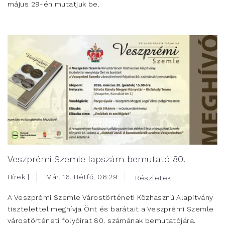
május 29-én mutatjuk be.
Veszprémi Szemle lapszám bemutató 80.
Hírek |
Már. 16. Hétfő, 06:29
Részletek
A Veszprémi Szemle Várostörténeti Közhasznú Alapítvány
tisztelettel meghívja Önt és barátait a Veszprémi Szemle
várostörténeti folyóirat 80. számának bemutatójára.