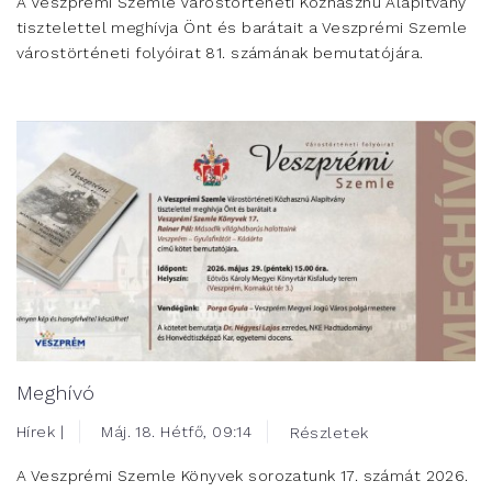
A Veszprémi Szemle Várostörténeti Közhasznú Alapítvány
tisztelettel meghívja Önt és barátait a Veszprémi Szemle
várostörténeti folyóirat 81. számának bemutatójára.
Meghívó
Hírek |
Máj. 18. Hétfő, 09:14
Részletek
A Veszprémi Szemle Könyvek sorozatunk 17. számát 2026.