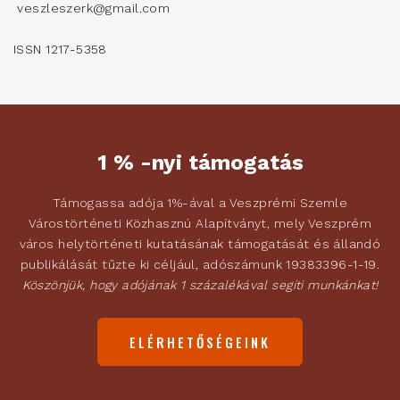
veszleszerk@gmail.com
ISSN 1217-5358
1 % -nyi támogatás
Támogassa adója 1%-ával a Veszprémi Szemle
Várostörténeti Közhasznú Alapítványt, mely Veszprém
város helytörténeti kutatásának támogatását és állandó
publikálását tűzte ki céljául, adószámunk 19383396-1-19.
Köszönjük, hogy adójának 1 százalékával segíti munkánkat!
ELÉRHETŐSÉGEINK