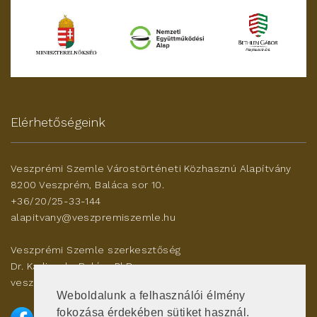
Elérhetőségeink
Veszprémi Szemle Várostörténeti Közhasznú Alapítvány
8200 Veszprém, Baláca sor 10.
+36/20/25-33-144
alapitvany@veszpremiszemle.hu
Veszprémi Szemle szerkesztőség
Dr. Karlinszky Balázs PhD
veszleszerk@gmail.com
Weboldalunk a felhasználói élmény
fokozása érdekében sütiket használ.