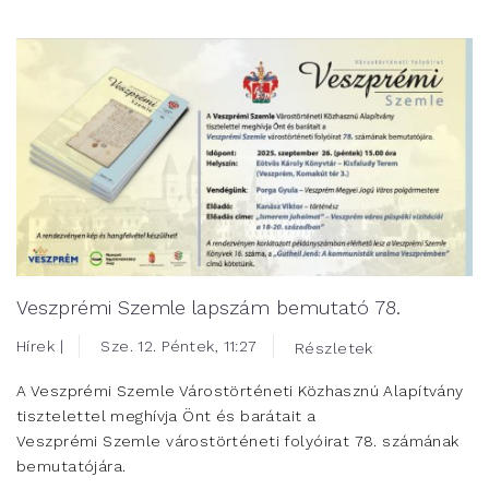
Veszprémi Szemle lapszám bemutató 78.
Hírek |
Sze. 12. Péntek, 11:27
Részletek
A Veszprémi Szemle Várostörténeti Közhasznú Alapítvány
tisztelettel meghívja Önt és barátait a
Veszprémi Szemle várostörténeti folyóirat 78. számának
bemutatójára.