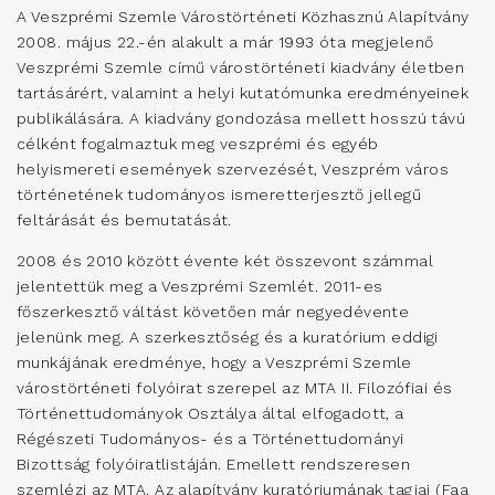
A Veszprémi Szemle Várostörténeti Közhasznú Alapítvány
2008. május 22.-én alakult a már 1993 óta megjelenő
Veszprémi Szemle című várostörténeti kiadvány életben
tartásárért, valamint a helyi kutatómunka eredményeinek
publikálására. A kiadvány gondozása mellett hosszú távú
célként fogalmaztuk meg veszprémi és egyéb
helyismereti események szervezését, Veszprém város
történetének tudományos ismeretterjesztő jellegű
feltárását és bemutatását.
2008 és 2010 között évente két összevont számmal
jelentettük meg a Veszprémi Szemlét. 2011-es
főszerkesztő váltást követően már negyedévente
jelenünk meg. A szerkesztőség és a kuratórium eddigi
munkájának eredménye, hogy a Veszprémi Szemle
várostörténeti folyóirat szerepel az MTA II. Filozófiai és
Történettudományok Osztálya által elfogadott, a
Régészeti Tudományos- és a Történettudományi
Bizottság folyóiratlistáján. Emellett rendszeresen
szemlézi az MTA. Az alapítvány kuratóriumának tagjai (Faa