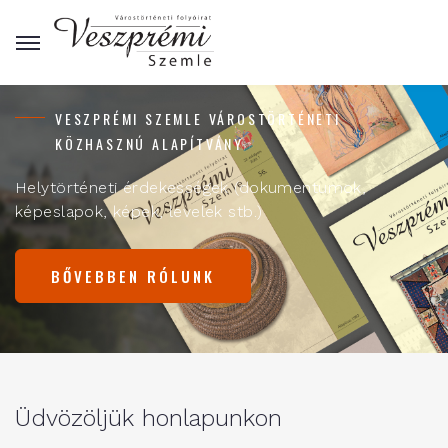
VESZPRÉMI SZEMLE VÁROSTÖRTÉNETI
KÖZHASZNÚ ALAPÍTVÁNY
Helytörténeti érdekességek (dokumentumok,
képeslapok, képek, levelek stb.)
BŐVEBBEN RÓLUNK
Üdvözöljük honlapunkon