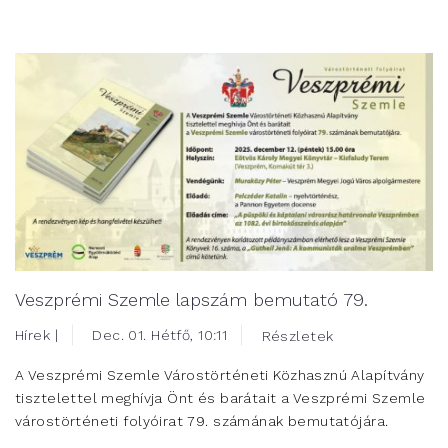
Veszprémi Szemle lapszám bemutató 79.
Hírek |
Dec. 01. Hétfő, 10:11
Részletek
A Veszprémi Szemle Várostörténeti Közhasznú Alapítvány
tisztelettel meghívja Önt és barátait a Veszprémi Szemle
várostörténeti folyóirat 79. számának bemutatójára.