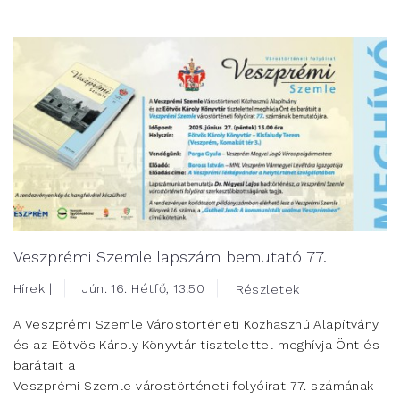
Veszprémi Szemle lapszám bemutató 77.
Hírek |
Jún. 16. Hétfő, 13:50
Részletek
A Veszprémi Szemle Várostörténeti Közhasznú Alapítvány
és az Eötvös Károly Könyvtár tisztelettel meghívja Önt és
barátait a
Veszprémi Szemle várostörténeti folyóirat 77. számának