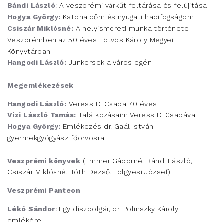
Bándi László:
A veszprémi várkűt feltárása és felújítása
Hogya György:
Katonaidőm és nyugati hadifogságom
Csiszár Miklósné:
A helyismereti munka története
Veszprémben az 50 éves Eötvös Károly Megyei
Könyvtárban
Hangodi László:
Junkersek a város egén
Megemlékezések
Hangodi László:
Veress D. Csaba 70 éves
Vizi László Tamás:
Találkozásaim Veress D. Csabával
Hogya György:
Emlékezés dr. Gaál István
gyermekgyógyász főorvosra
Veszprémi könyvek
(Emmer Gáborné, Bándi László,
Csiszár Miklósné, Tóth Dezső, Tölgyesi József)
Veszprémi Panteon
Lékó Sándor:
Egy díszpolgár, dr. Polinszky Károly
emlékére