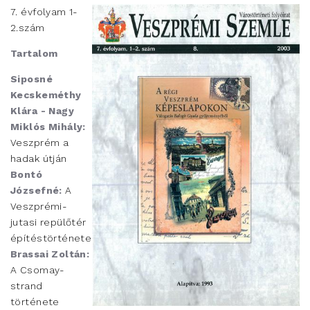
7. évfolyam 1-
2.szám
Tartalom
Siposné
Kecskeméthy
Klára - Nagy
Miklós Mihály:
Veszprém a
hadak útján
Bontó
Józsefné:
A
Veszprémi-
jutasi repülőtér
építéstörténete
Brassai Zoltán:
A Csomay-
strand
története