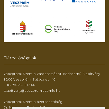
Elérhetőségeink
Veszprémi Szemle Várostörténeti Közhasznú Alapítvány
8200 Veszprém, Baláca sor 10.
+36/20/25-33-144
alapitvany@veszpremiszemle.hu
Veszprémi Szemle szerkesztőség
Dr. Karlinszky Balázs PhD