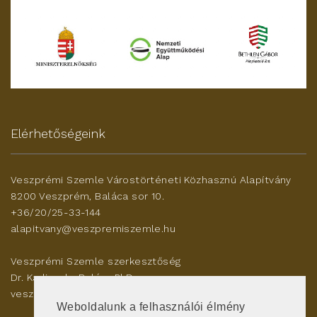
Elérhetőségeink
Veszprémi Szemle Várostörténeti Közhasznú Alapítvány
8200 Veszprém, Baláca sor 10.
+36/20/25-33-144
alapitvany@veszpremiszemle.hu
Veszprémi Szemle szerkesztőség
Dr. Karlinszky Balázs PhD
veszleszerk@gmail.com
Weboldalunk a felhasználói élmény