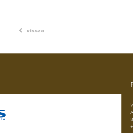
vissza
V
A
8
+