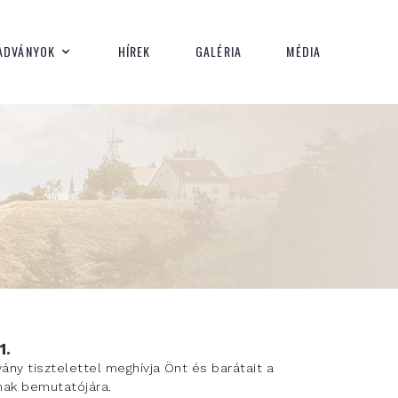
ADVÁNYOK
HÍREK
GALÉRIA
MÉDIA
1.
ny tisztelettel meghívja Önt és barátait a
nak bemutatójára.