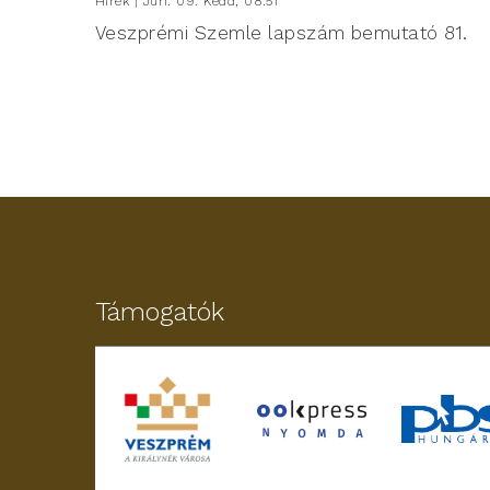
Hírek | Jún. 09. Kedd, 08:51
Veszprémi Szemle lapszám bemutató 81.
Támogatók