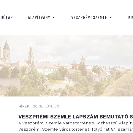
Hírek
ZDŐLAP
ALAPÍTVÁNY
VESZPRÉMI SZEMLE
KI
HÍREK | 2026. JÚN. 09.
VESZPRÉMI SZEMLE LAPSZÁM BEMUTATÓ 8
A Veszprémi Szemle Várostörténeti Közhasznú Alapítvá
Veszprémi Szemle várostörténeti folyóirat 81. számá