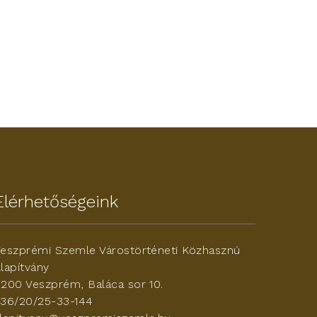
Elérhetőségeink
eszprémi Szemle Várostörténeti Közhasznú
lapítvány
200 Veszprém, Baláca sor 10.
36/20/25-33-144