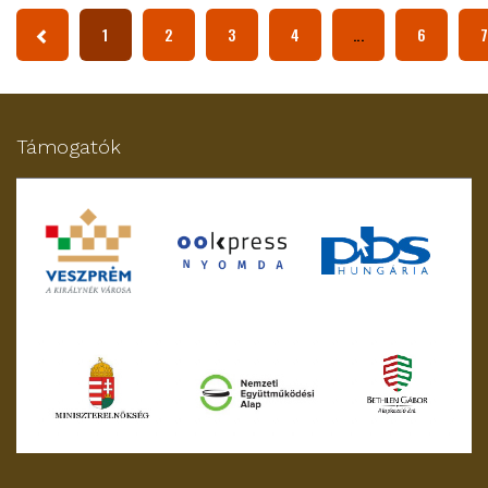
1
2
3
4
...
6
Támogatók