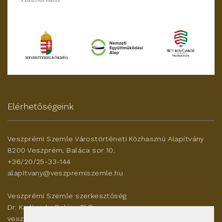
Elérhetőségeink
Veszprémi Szemle Várostörténeti Közhasznú Alapítvány
8200 Veszprém, Baláca sor 10.
+36/20/25-33-144
alapitvany@veszpremiszemle.hu
Veszprémi Szemle szerkesztőség
Dr. Karlinszky Balázs PhD
veszleszerk@gmail.com