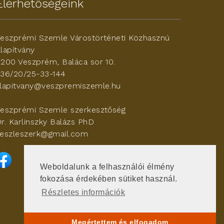
Elérhetőségeink
eszprémi Szemle Várostörténeti Közhasznú
lapítvány
200 Veszprém, Baláca sor 10.
36/20/25-33-144
lapitvany@veszpremiszemle.hu
eszprémi Szemle szerkesztőség
r. Karlinszky Balázs PhD
eszleszerk@gmail.com
Weboldalunk a felhasználói élmény
fokozása érdekében sütiket használ.
Részletes információk
Jogi nyilatkozat
Letölthető fájlok
Megértettem és elfogadom