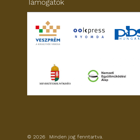
Támogatók
©
2026
Minden jog fenntartva.