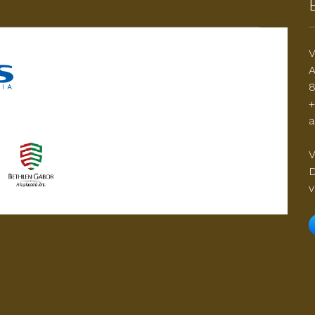
V
A
8
+
a
V
D
v