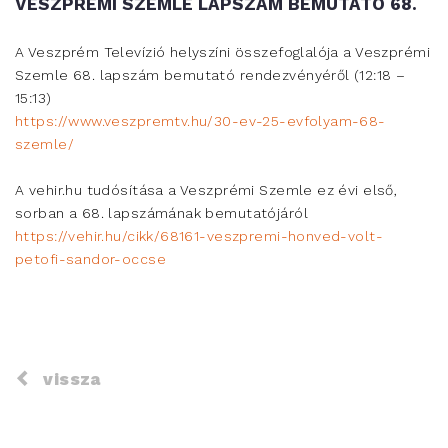
VESZPRÉMI SZEMLE LAPSZÁM BEMUTATÓ 68.
A Veszprém Televízió helyszíni összefoglalója a Veszprémi
Szemle 68. lapszám bemutató rendezvényéről (12:18 –
15:13)
https://www.veszpremtv.hu/30-ev-25-evfolyam-68-
szemle/
A vehir.hu tudósítása a Veszprémi Szemle ez évi első,
sorban a 68. lapszámának bemutatójáról
https://vehir.hu/cikk/68161-veszpremi-honved-volt-
petofi-sandor-occse
vissza