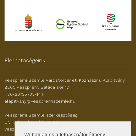
Elérhetőségeink
Veszprémi Szemle Várostörténeti Közhasznú Alapítvány
8200 Veszprém, Baláca sor 10.
+36/20/25-33-144
alapitvany@veszpremiszemle.hu
Veszprémi Szemle szerkesztőség
Dr. Karlinszky Balázs PhD
veszleszerk@gmail.com
Weboldalunk a felhasználói élmény